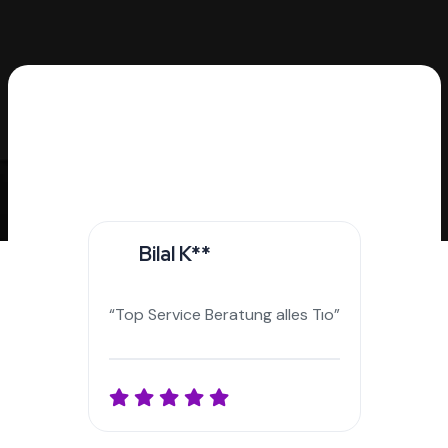
Esma U**
“İk heb met meneer Aykut gesproken, hij was heel
vriendelijk. Zijn communicatieve vaardigheden waren
hoog. Hartelijk dank, hij heeft me enorm geholpen
tijdens het werkproces.”