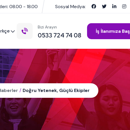
leri: 08.00 - 18.00
Sosyal Medya:
Bizi Arayın
rkçe
İş İlanımıza Ba
0533 724 74 08
Haberler
/
Doğru Yetenek, Güçlü Ekipler