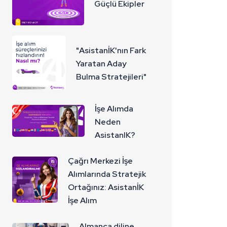
Güçlü Ekipler
"AsistanİK'nın Fark
Yaratan Aday
Bulma Stratejileri"
İşe Alımda
Neden
AsistanIK?
Çağrı Merkezi İşe
Alımlarında Stratejik
Ortağınız: AsistanİK
İşe Alım
Almanca diline