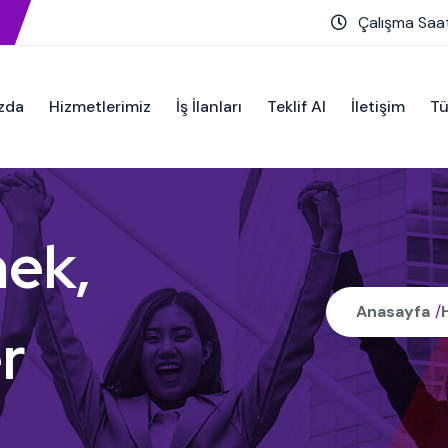
Çalışma Saat
zda
Hizmetlerimiz
İş İlanları
Teklif Al
İletişim
Tü
ek,
Anasayfa
/
r