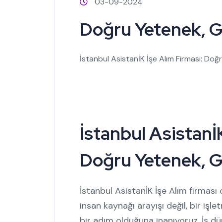
03-09-2024
Doğru Yetenek, G
İstanbul AsistanİK İşe Alım Firması: Doğ
İstanbul AsistanİK
Doğru Yetenek, G
İstanbul AsistanİK İşe Alım firması 
insan kaynağı arayışı değil, bir işle
bir adım olduğuna inanıyoruz. İş d