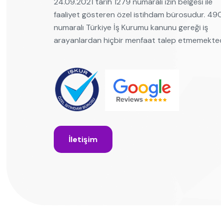
24.09.2021 tarih 1279 numaralı izin belgesi ile
faaliyet gösteren özel istihdam bürosudur. 4
numaralı Türkiye İş Kurumu kanunu gereği iş
arayanlardan hiçbir menfaat talep etmemekted
İletişim