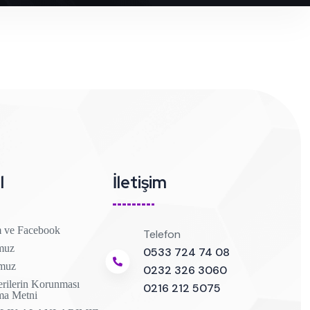
l
İletişim
m ve Facebook
Telefon
muz
0533 724 74 08
muz
0232 326 3060
erilerin Korunması
0216 212 5075
ma Metni