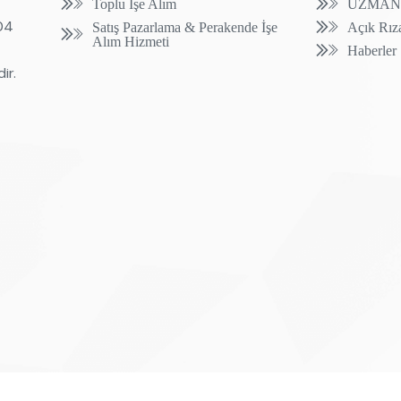
Toplu İşe Alım
UZMAN
904
Satış Pazarlama & Perakende İşe
Açık Rız
Alım Hizmeti
Haberler
ir.