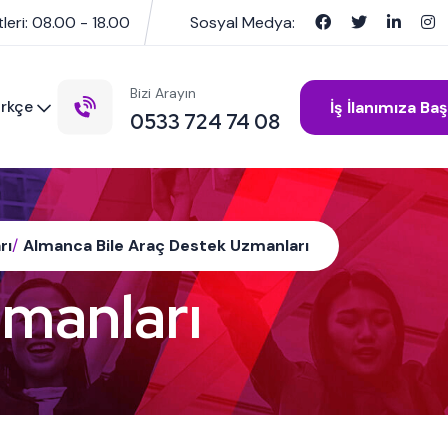
leri: 08.00 - 18.00
Sosyal Medya:
Bizi Arayın
rkçe
İş İlanımıza Ba
0533 724 74 08
rı
/
Almanca Bile Araç Destek Uzmanları
manları