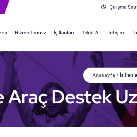
Çalışma Saat
zda
Hizmetlerimiz
İş İlanları
Teklif Al
İletişim
Tü
Anasayfa
/
İş İlanla
e Araç Destek Uz