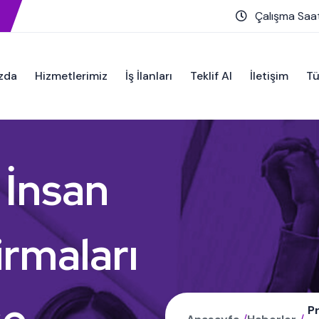
Çalışma Saat
zda
Hizmetlerimiz
İş İlanları
Teklif Al
İletişim
Tü
 İnsan
irmaları
Pr