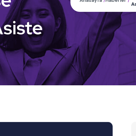
şe
Anasayfa
/
Haberler
/
As
Asiste