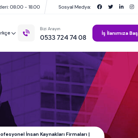
leri: 08.00 - 18.00
Sosyal Medya:
Bizi Arayın
rkçe
İş İlanımıza Ba
0533 724 74 08
ofesyonel İnsan Kaynakları Firmaları |