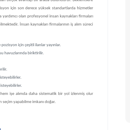
ından birçok avantajı bir arada bulundurur. Beklentilere
ozisyon için son derece yüksek standartlarda hizmetler
na yardımcı olan profesyonel insan kaynakları firmaları
bilmektedir. İnsan kaynakları firmalarının iş alım süreci
ozisyon için çeşitli ilanlar yayınlar.
 havuzlarında biriktirilir.
ilir.
teyebilirler.
steyebilirler.
ce hem işe alımda daha sistematik bir yol izlenmiş olur
n seçim yapabilme imkanı doğar.
i