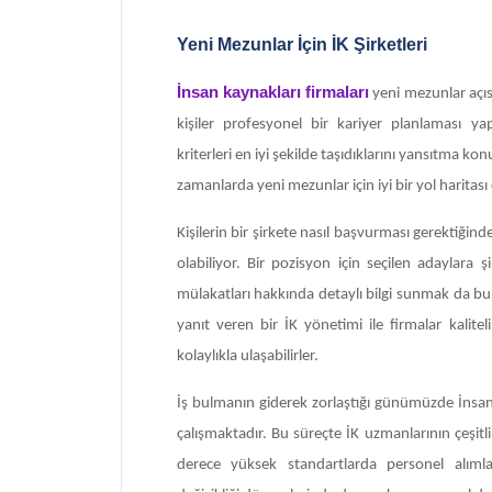
Yeni Mezunlar İçin İK Şirketleri
İnsan kaynakları firmaları
yeni mezunlar açı
kişiler profesyonel bir kariyer planlaması yap
kriterleri en iyi şekilde taşıdıklarını yansıtma kon
zamanlarda yeni mezunlar için iyi bir yol haritası
Kişilerin bir şirkete nasıl başvurması gerektiği
olabiliyor. Bir pozisyon için seçilen adaylara şi
mülakatları hakkında detaylı bilgi sunmak da bu 
yanıt veren bir İK yönetimi ile firmalar kaliteli
kolaylıkla ulaşabilirler.
İş bulmanın giderek zorlaştığı günümüzde İnsan 
çalışmaktadır. Bu süreçte İK uzmanlarının çeşitl
derece yüksek standartlarda personel alımlar