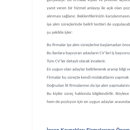
gerçekleşir. Bu firmalar kişiler ve şirketler açıs
yanıt veren bir hizmet anlayışı ile açık olan p
alınması sağlanır. Beklentilerinizin karşılanması
işe alım süreçlerinde belirli testleri de uygulaya
şu şekilde işler:
Bu firmalar işe alım süreçlerine başlamadan önce p
Bu ilanlara başvuran adayların CV’leri iş başvurusu
Tüm CV’ler detaylı olarak incelenir.
En uygun olan adaylar belirlenerek aranıp bilgi ver
Firmalar bu süreçte kendi mülakatlarını yapmak is
Doğrudan İK firmalarının da işe alım yapmalarını i
Bu kişiler süreç hakkında bilgilendirilir. Böyle
hem de pozisyon için en uygun adaylar arasında
İnsan Kaynakları Firmalarının Önem