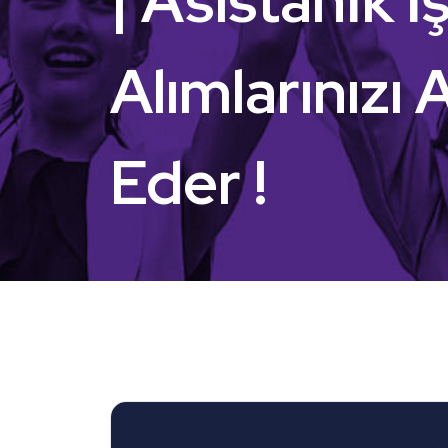
| Asistanİk İ
Alımlarınızı 
Eder !